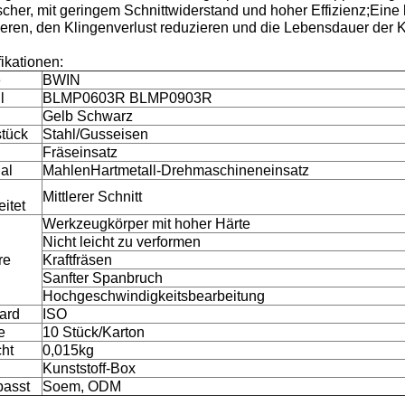
scher, mit geringem Schnittwiderstand und hoher Effizienz;Eine
eren, den Klingenverlust reduzieren und die Lebensdauer der K
ikationen:
e
BWIN
l
BLMP0603R BLMP0903R
Gelb Schwarz
tück
Stahl/Gusseisen
Fräseinsatz
al
Mahlen
Hartmetall-Drehmaschineneinsatz
Mittlerer Schnitt
itet
Werkzeugkörper mit hoher Härte
Nicht leicht zu verformen
re
Kraftfräsen
Sanfter Spanbruch
Hochgeschwindigkeitsbearbeitung
ard
ISO
e
10 Stück/Karton
ht
0,015kg
Kunststoff-Box
asst
Soem, ODM