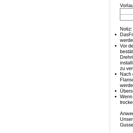
Vorlau
Notiz:
Das
F
werde
Vor de
bestät
Drehri
instal
zu ve
Nach d
Flans
werden
Übers
Wenn 
trock
Anwe
Unser
Gussei