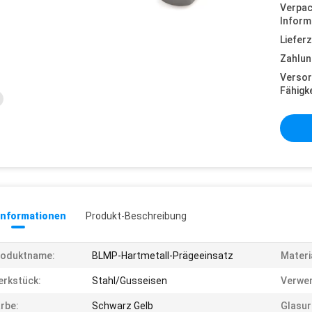
Verpa
Inform
Lieferz
Zahlun
Versor
Fähigke
informationen
Produkt-Beschreibung
roduktname:
BLMP-Hartmetall-Prägeeinsatz
Materi
rkstück:
Stahl/Gusseisen
Verwe
rbe:
Schwarz Gelb
Glasur