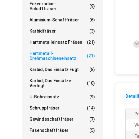
Eckenradius-
(9)
Schaftfräser
Aluminium-Schaftfräser
(6)
Karbidfräser
(3)
Hartmetalleinsatz Fräsen
(21)
Hartmetall-
(21)
Drehmaschineneinsatz
Karbid, Das Einsatz Fugt
(8)
Karbid, Das Einsätze
(10)
Verlegt
Detail
U-Bohreinsatz
(9)
Schruppfräser
(14)
P
Gewindeschaftfräser
(7)
We
Fasenschaftfräser
(5)
Fa