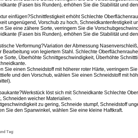
dkante (Fasen bis Runden), erhöhen Sie die Stabilität und den
ktur einfügen?Schnittfestigkeit erhöht Schlechte Oberflächenrau
keit ungenügend, Vorschub zu hoch, Schneidkantenfestigkeit un
n Sie eine zähere Sorte, verringern Sie die Vorschubgeschwind
dkante (Fasen bis Runden), erhöhen Sie die Stabilität und den 
astische Verformung?Variation der Abmessung Nasenverschleiß
r Bearbeitung von legiertem Stahl. Schlechte Oberflächenrauhe
e Sorte, Überhöhte Schnittgeschwindigkeit, Überhöhte Schnittt
chneidkante.
 Sie einen Schneidstoff mit höherer roter Härte, verringern Sie
ttiefe und den Vorschub, wählen Sie einen Schneidstoff mit hö
ttel).
baukante?Werkstück löst sich mit Schneidkante Schlechte Oberfl
, Schneiden weicher Materialien.
tgeschwindigkeit zu gering, Schneide stumpf, Schneidstoff ung
n Sie den Spanwinkel, wählen Sie eine kleine Haftkraft.
und Tag: