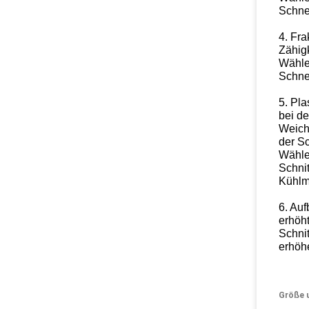
Schnei
4. Fra
Zähig
Wähle
Schnei
5. Pl
bei de
Weich
der S
Wählen
Schnit
Kühlmi
6. Auf
erhöht
Schnit
erhöhe
Größe 