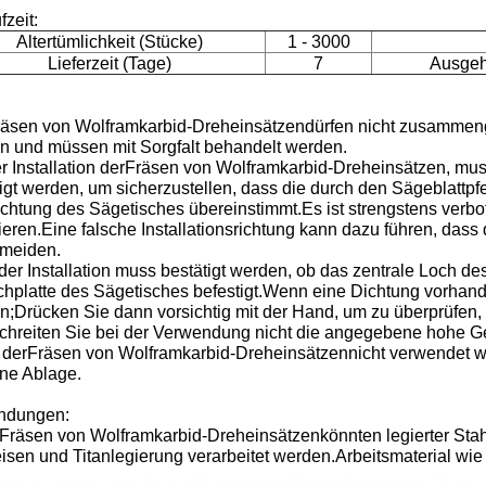
fzeit:
Altertümlichkeit (Stücke)
1 - 3000
Lieferzeit (Tage)
7
Ausgeh
räsen von Wolframkarbid-Dreheinsätzen
dürfen nicht zusammen
n und müssen mit Sorgfalt behandelt werden.
r Installation der
Fräsen von Wolframkarbid-Dreheinsätzen
, mu
igt werden, um sicherzustellen, dass die durch den Sägeblattpfe
chtung des Sägetisches übereinstimmt.Es ist strengstens verbo
lieren.Eine falsche Installationsrichtung kann dazu führen, das
rmeiden.
er Installation muss bestätigt werden, ob das zentrale Loch de
chplatte des Sägetisches befestigt.Wenn eine Dichtung vorhand
;Drücken Sie dann vorsichtig mit der Hand, um zu überprüfen, o
chreiten Sie bei der Verwendung nicht die angegebene hohe G
der
Fräsen von Wolframkarbid-Dreheinsätzen
nicht verwendet w
ene Ablage.
ndungen:
Fräsen von Wolframkarbid-Dreheinsätzen
könnten legierter Sta
sen und Titanlegierung verarbeitet werden.Arbeitsmaterial wie f