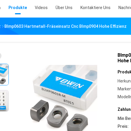
m
Produkte
Videos
Über Uns
Kontaktiere Uns
Nachr
z
Blmp0603 Hartmetall-Fräseinsatz Cnc Blmp0904 Hohe Effizienz
Blmp0
Hohe E
Produk
Herkun
Marke
Model
Zahlun
Min Be
Preis: