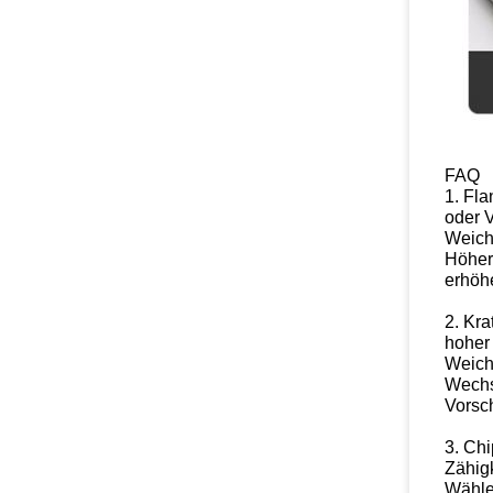
FAQ
1. Fl
oder 
Weiche
Höher
erhöh
2. Kra
hoher
Weich
Wechse
Vorsc
3. Chi
Zähig
Wähle