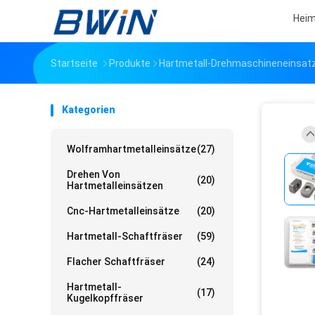
Hei
Startseite
Produkte
Hartmetall-Drehmaschineneinsat
Kategorien
Wolframhartmetalleinsätze
(27)
Drehen Von
(20)
Hartmetalleinsätzen
Cnc-Hartmetalleinsätze
(20)
Hartmetall-Schaftfräser
(59)
Flacher Schaftfräser
(24)
Hartmetall-
(17)
Kugelkopffräser