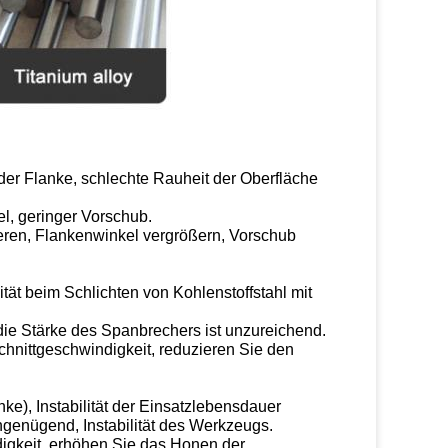
der Flanke, schlechte Rauheit der Oberfläche
l, geringer Vorschub.
ieren, Flankenwinkel vergrößern, Vorschub
tät beim Schlichten von Kohlenstoffstahl mit
die Stärke des Spanbrechers ist unzureichend.
chnittgeschwindigkeit, reduzieren Sie den
e), Instabilität der Einsatzlebensdauer
genügend, Instabilität des Werkzeugs.
igkeit, erhöhen Sie das Honen der