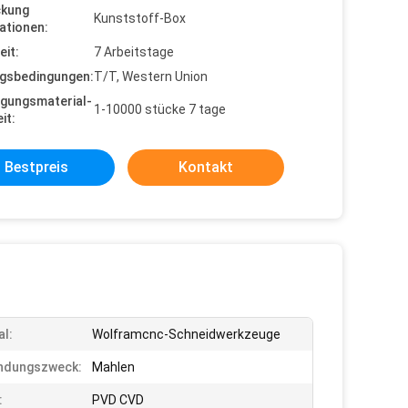
ckung
Kunststoff-Box
ationen:
eit:
7 Arbeitstage
gsbedingungen:
T/T, Western Union
gungsmaterial-
1-10000 stücke 7 tage
it:
Bestpreis
Kontakt
al:
Wolframcnc-Schneidwerkzeuge
ndungszweck:
Mahlen
:
PVD CVD