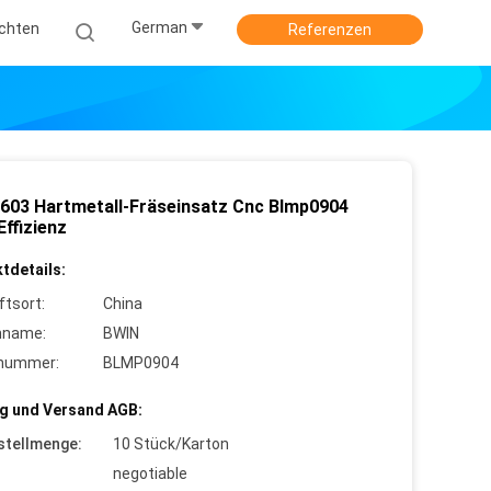
German
ichten
Referenzen
603 Hartmetall-Fräseinsatz Cnc Blmp0904
ffizienz
tdetails:
ftsort:
China
nname:
BWIN
lnummer:
BLMP0904
g und Versand AGB:
stellmenge:
10 Stück/Karton
negotiable