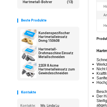
Hartmetall-Bohrer
(13)
Hä
A
Beste Produkte
He
Kundenspezifischer
Hartmetalleinsatz
Produ
Dnmg 150608
Hartmetall-
Hartm
Drehmaschine Einsatz
Metallschneiden
Schnel
Werkz
22ER 8 Acme
Nicht 
Hartmetalleinsatz zum
Gewindeschneiden
Kraftf
Sanft
Hochg
Besch
Kontakte
Der Ha
Steifi
abgela
Kontakte:
Ms. Linda Lu