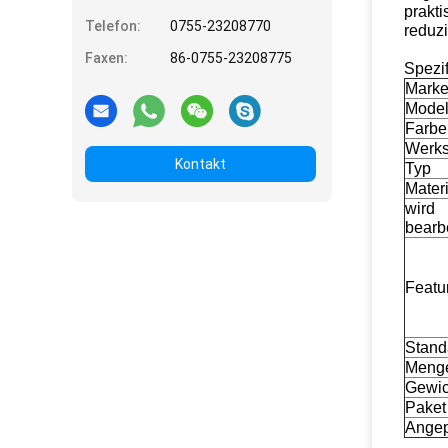
prakti
Telefon:
0755-23208770
reduzi
Faxen:
86-0755-23208775
Spezif
Mark
Model
Farbe
Werks
Kontakt
Typ
Materi
wird
bearbe
Featu
Stand
Meng
Gewic
Paket
Angep