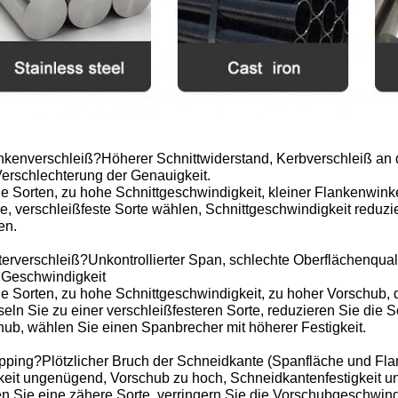
ankenverschleiß?Höherer Schnittwiderstand, Kerbverschleiß an 
Verschlechterung der Genauigkeit.
 Sorten, zu hohe Schnittgeschwindigkeit, kleiner Flankenwinke
e, verschleißfeste Sorte wählen, Schnittgeschwindigkeit reduz
en.
terverschleiß?Unkontrollierter Span, schlechte Oberflächenquali
 Geschwindigkeit
e Sorten, zu hohe Schnittgeschwindigkeit, zu hoher Vorschub, 
ln Sie zu einer verschleißfesteren Sorte, reduzieren Sie die S
hub, wählen Sie einen Spanbrecher mit höherer Festigkeit.
pping?Plötzlicher Bruch der Schneidkante (Spanfläche und Flank
keit ungenügend, Vorschub zu hoch, Schneidkantenfestigkeit un
n Sie eine zähere Sorte, verringern Sie die Vorschubgeschwind