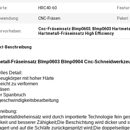
rte:
HRC40-60
Featur
nwendung:
CNC-Fräsen
Paket:
Cnc-Fräseinsatz Blmp0603
,
Blmp0603 Hartmeta
rvorheben:
Hartmetall-Fräseinsatz High Efficiency
kt-Beschreibung
etall-Fräseinsatz Blmp0603 Blmp0904 Cnc-Schneidwerkzeu
les Detail:
eugkörper mit hoher Härte
leicht zu verformen
räsen
er Spanbruch
eschwindigkeitsbearbeitung
reibung:
rtmetalldreheinsatz wird durch importierte Technologie fein ges
gkeit und besserer Zähigkeit;Die Beschichtung wird dicker und s
gert und auf die Schläfe zurückgespritzt wird;Die doppelseitige 