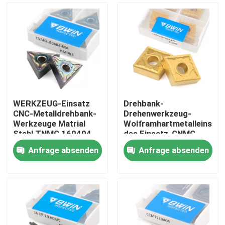
WERKZEUG-Einsatz
Drehbank-
CNC-Metalldrehbank-
Drehenwerkzeug-
Werkzeuge Matrial
Wolframhartmetalleinsätz
Stahl TNMG 160404
des Einsatz-CNMG
Stenless Drehen
1606
Anfrage absenden
Anfrage absenden
Heim
Produkte
Videos