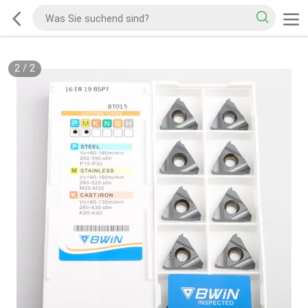
2
/
2