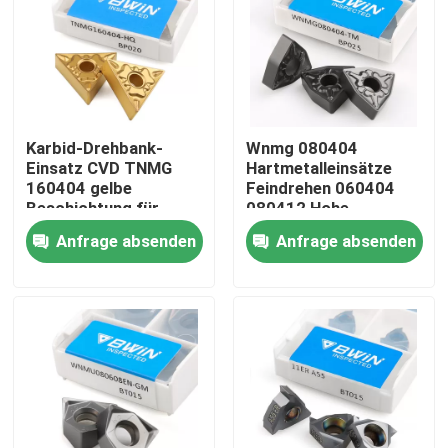
Über uns
Fabrik-Tour
Karbid-Drehbank-
Wnmg 080404
Einsatz CVD TNMG
Hartmetalleinsätze
Qualitätskontrolle
160404 gelbe
Feindrehen 060404
Beschichtung für
080412 Hohe
Stahl
Stabilität
Anfrage absenden
Anfrage absenden
Kontaktiere uns
Nachrichten
Fordern Sie ein Angebot an
Wolframhartmetalleinsätze