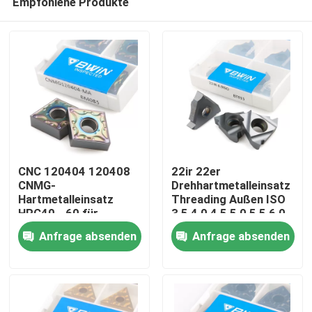
Empfohlene Produkte
CNC 120404 120408
22ir 22er
CNMG-
Drehhartmetalleinsatz
Hartmetalleinsatz
Threading Außen ISO
HRC40 - 60 für
3,5 4,0 4,5 5,0 5,5 6,0
Heim
Drehenstahl
Anfrage absenden
Anfrage absenden
Produkte
Videos