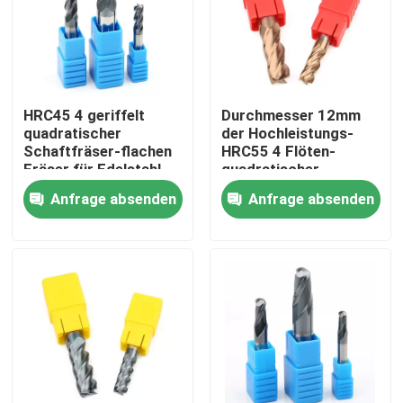
Über uns
Fabrik-Tour
HRC45 4 geriffelt
Durchmesser 12mm
quadratischer
der Hochleistungs-
Schaftfräser-flachen
HRC55 4 Flöten-
Qualitätskontrolle
Fräser für Edelstahl
quadratischer
Schaftfräser für
Anfrage absenden
Anfrage absenden
Stahlroheisen
Kontaktiere uns
Nachrichten
Fordern Sie ein Angebot an
Wolframhartmetalleinsätze