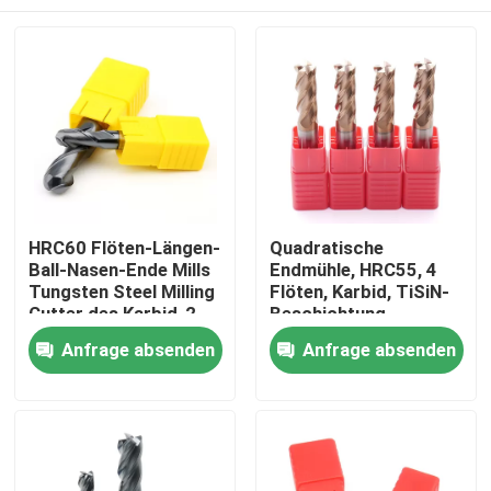
HRC60 Flöten-Längen-
Quadratische
Ball-Nasen-Ende Mills
Endmühle, HRC55, 4
Tungsten Steel Milling
Flöten, Karbid, TiSiN-
Cutter des Karbid-2
Beschichtung
mit Ball-Kopf
Heim
Anfrage absenden
Anfrage absenden
Produkte
Videos