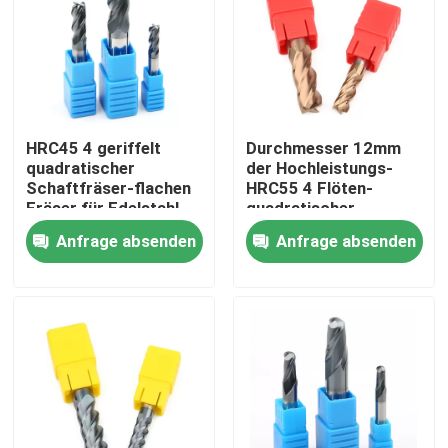
Über uns
Fabrik-Tour
HRC45 4 geriffelt
Durchmesser 12mm
quadratischer
der Hochleistungs-
Qualitätskontrolle
Schaftfräser-flachen
HRC55 4 Flöten-
Fräser für Edelstahl
quadratischer
Schaftfräser für
Anfrage absenden
Anfrage absenden
Kontaktiere uns
Stahlroheisen
Nachrichten
Fordern Sie ein Angebot an
Wolframhartmetalleinsätze