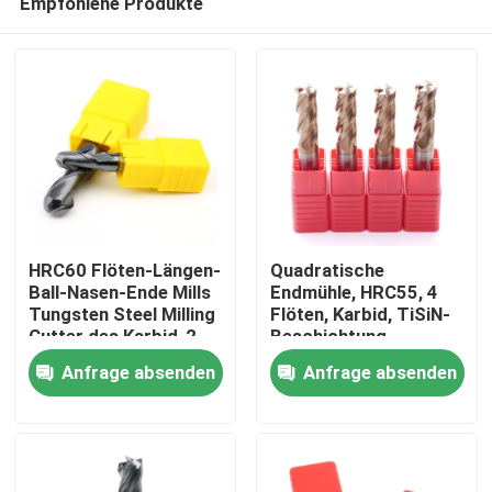
Empfohlene Produkte
HRC60 Flöten-Längen-
Quadratische
Ball-Nasen-Ende Mills
Endmühle, HRC55, 4
Tungsten Steel Milling
Flöten, Karbid, TiSiN-
Cutter des Karbid-2
Beschichtung
Heim
mit Ball-Kopf
Anfrage absenden
Anfrage absenden
Produkte
Videos