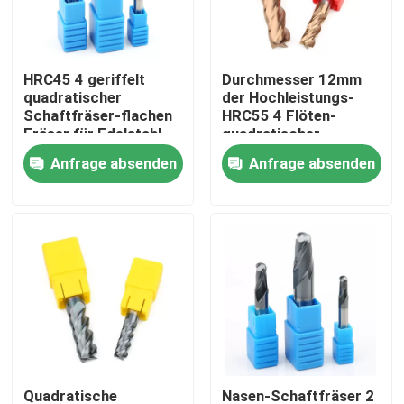
Über uns
HRC45 4 geriffelt
Durchmesser 12mm
quadratischer
der Hochleistungs-
Fabrik-Tour
Schaftfräser-flachen
HRC55 4 Flöten-
Fräser für Edelstahl
quadratischer
Schaftfräser für
Anfrage absenden
Anfrage absenden
Qualitätskontrolle
Stahlroheisen
Kontaktiere uns
Nachrichten
Fordern Sie ein Angebot an
Wolframhartmetalleinsätze
Quadratische
Nasen-Schaftfräser 2