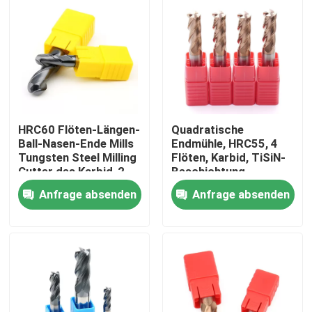
HRC60 Flöten-Längen-
Quadratische
Ball-Nasen-Ende Mills
Endmühle, HRC55, 4
Tungsten Steel Milling
Flöten, Karbid, TiSiN-
Cutter des Karbid-2
Beschichtung
mit Ball-Kopf
Anfrage absenden
Anfrage absenden
Heim
Produkte
Videos