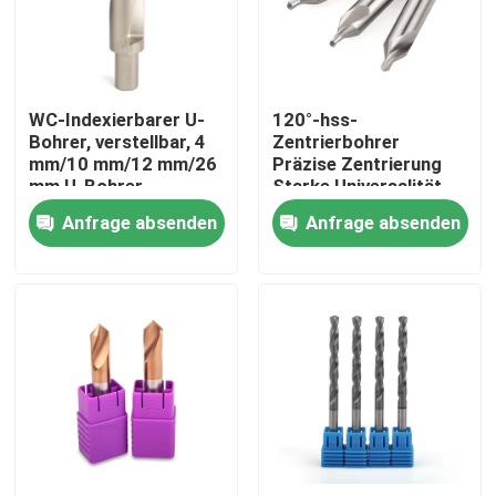
Über uns
WC-Indexierbarer U-
120°-hss-
Fabrik-Tour
Bohrer, verstellbar, 4
Zentrierbohrer
mm/10 mm/12 mm/26
Präzise Zentrierung
mm U-Bohrer,
Starke Universalität
Qualitätskontrolle
Tieflochbohrer
Anfrage absenden
Anfrage absenden
Kontaktiere uns
Nachrichten
Fordern Sie ein Angebot an
Wolframhartmetalleinsätze