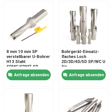
8 mm 10 mm SP
Bohrgerät-Einsatz-
verstellbarer U-Bohrer
flaches Loch
H13 Stahl
2D/3D/4D/5D SP/WC U
SPMG/SPMT SP
für
2D/3D/4D/5D
SPMG/SPMT/WCMX/WC
Anfrage absenden
Anfrage absenden
Heim
Produkte
Videos