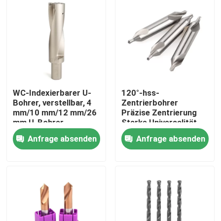
Über uns
Fabrik-Tour
Qualitätskontrolle
WC-Indexierbarer U-
120°-hss-
Bohrer, verstellbar, 4
Zentrierbohrer
mm/10 mm/12 mm/26
Präzise Zentrierung
Kontaktiere uns
mm U-Bohrer,
Starke Universalität
Tieflochbohrer
Anfrage absenden
Anfrage absenden
Nachrichten
Fordern Sie ein Angebot an
Wolframhartmetalleinsätze