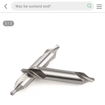
2
/
2