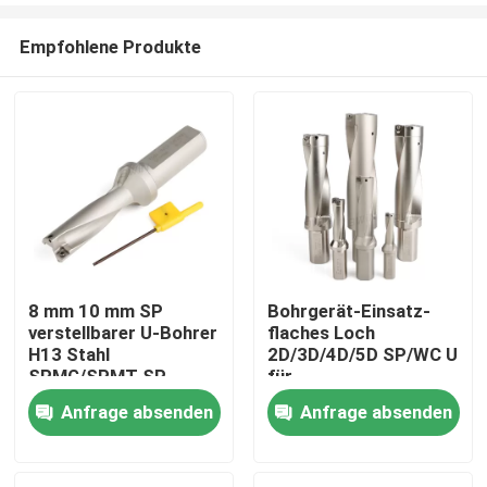
Empfohlene Produkte
8 mm 10 mm SP
Bohrgerät-Einsatz-
verstellbarer U-Bohrer
flaches Loch
Heim
H13 Stahl
2D/3D/4D/5D SP/WC U
SPMG/SPMT SP
für
2D/3D/4D/5D
SPMG/SPMT/WCMX/WC
Anfrage absenden
Anfrage absenden
Produkte
Videos