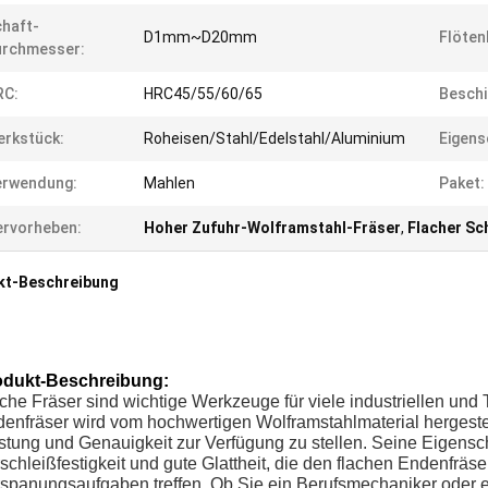
haft-
D1mm~D20mm
Flöten
urchmesser:
RC:
HRC45/55/60/65
Beschi
rkstück:
Roheisen/Stahl/Edelstahl/Aluminium
Eigens
erwendung:
Mahlen
Paket:
rvorheben:
Hoher Zufuhr-Wolframstahl-Fräser
,
Flacher Sc
kt-Beschreibung
odukt-Beschreibung:
che Fräser sind wichtige Werkzeuge für viele industriellen un
enfräser wird vom hochwertigen Wolframstahlmaterial hergestel
stung und Genauigkeit zur Verfügung zu stellen. Seine Eigensc
schleißfestigkeit und gute Glattheit, die den flachen Endenfrä
spanungsaufgaben treffen. Ob Sie ein Berufsmechaniker oder ein