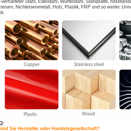
-verhärteter Stahl, Edelstahl, Würfelstahl, Stahlplatte, hitzebe
eisen, Nichteisenmetall, Holz, Plastik, FRP und so weiter. Univer
bt.
Q:
Sind Sie Hersteller oder Handelsgesellschaft?