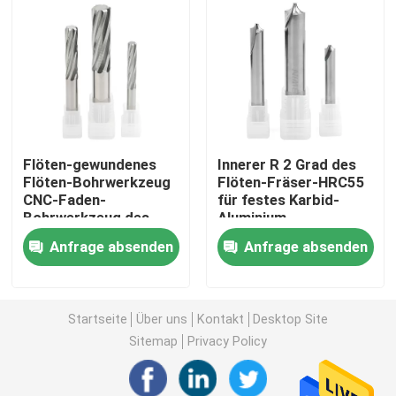
Flöten-gewundenes
Innerer R 2 Grad des
Flöten-Bohrwerkzeug
Flöten-Fräser-HRC55
CNC-Faden-
für festes Karbid-
Bohrwerkzeug des
Aluminium
Hartmetall-6 für
Anfrage absenden
Anfrage absenden
Aluminium
Heim
Startseite
Über uns
Kontakt
Desktop Site
Produkte
Sitemap
Privacy Policy
Videos