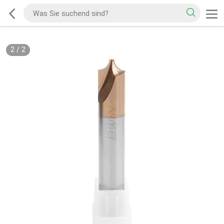
2
/
2