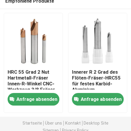
Empfohlene Produkte
HRC 55 Grad 2 Nut
Innerer R 2 Grad des
Hartmetall-Fräser
Flöten-Fräser-HRC55
Innen-R-Winkel CNC-
für festes Karbid-
Werkzeug 3/8 Fräser
Aluminium
Heim
Anfrage absenden
Anfrage absenden
Produkte
Startseite
Über uns
Kontakt
Desktop Site
Videos
Sitemap
Privacy Policy