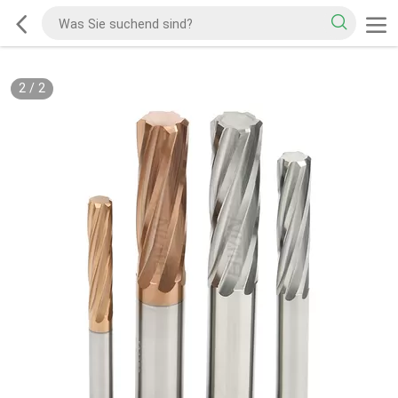
2
/
2