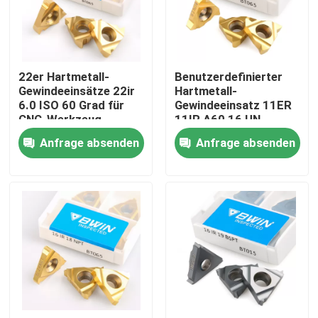
Über uns
22er Hartmetall-
Benutzerdefinierter
Fabrik-Tour
Gewindeeinsätze 22ir
Hartmetall-
6.0 ISO 60 Grad für
Gewindeeinsatz 11ER
CNC-Werkzeug
11IR A60 16 UN-
Qualitätskontrolle
Schneiddrehschneider
Anfrage absenden
Anfrage absenden
Kontaktiere uns
Nachrichten
Fordern Sie ein Angebot an
Wolframhartmetalleinsätze