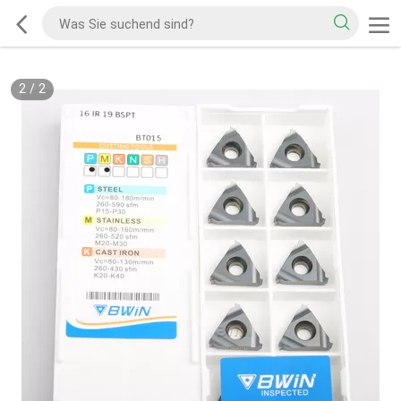
2
/
2