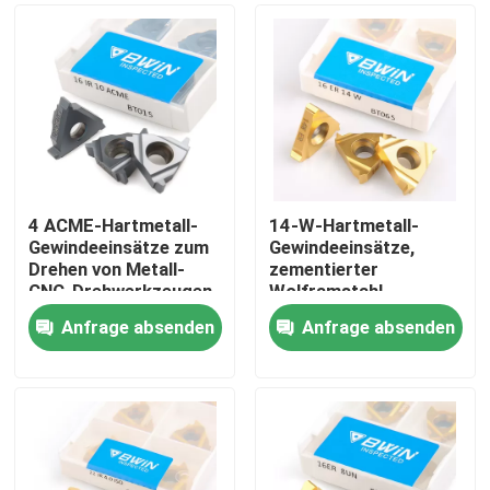
4 ACME-Hartmetall-
14-W-Hartmetall-
Gewindeeinsätze zum
Gewindeeinsätze,
Drehen von Metall-
zementierter
CNC-Drehwerkzeugen
Wolframstahl,
zum Innenschneiden
schneller Vorschub
Anfrage absenden
Anfrage absenden
Heim
Produkte
Videos