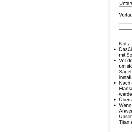
Unter
Vorlau
Notiz:
Das
C
mit So
Vor de
um sic
Sägeti
Instal
Nach d
Flans
werden
Übers
Wenn 
Anwe
Unser
Titanl