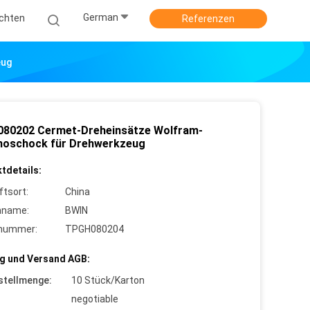
German
ichten
Referenzen
eug
080202 Cermet-Dreheinsätze Wolfram-
oschock für Drehwerkzeug
tdetails:
ftsort:
China
nname:
BWIN
lnummer:
TPGH080204
g und Versand AGB:
stellmenge:
10 Stück/Karton
negotiable