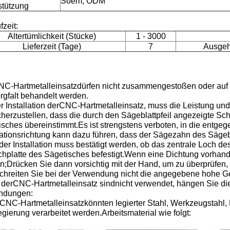
Soem, ODM
stützung
fzeit:
Altertümlichkeit (Stücke)
1 - 3000
Lieferzeit (Tage)
7
Ausgeh
NC-Hartmetalleinsatz
dürfen nicht zusammengestoßen oder auf
rgfalt behandelt werden.
r Installation der
CNC-Hartmetalleinsatz
, muss die Leistung un
herzustellen, dass die durch den Sägeblattpfeil angezeigte Sch
sches übereinstimmt.Es ist strengstens verboten, in die entgeg
lationsrichtung kann dazu führen, dass der Sägezahn des Sägebl
er Installation muss bestätigt werden, ob das zentrale Loch de
chplatte des Sägetisches befestigt.Wenn eine Dichtung vorhand
;Drücken Sie dann vorsichtig mit der Hand, um zu überprüfen, o
chreiten Sie bei der Verwendung nicht die angegebene hohe G
der
CNC-Hartmetalleinsatz sind
nicht verwendet, hängen Sie die
ndungen:
CNC-Hartmetalleinsatz
könnten legierter Stahl, Werkzeugstahl,
egierung verarbeitet werden.Arbeitsmaterial wie folgt: