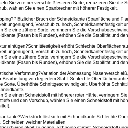
ln Sie zu einer verschleißfesteren Sorte, reduzieren Sie die S
hub, wählen Sie einen Spanbrecher mit höherer Festigkeit.
pping?Plötzlicher Bruch der Schneidkante (Spanfläche und Flank
keit ungenügend, Vorschub zu hoch, Schneidkantenfestigkeit un
n Sie eine zähere Sorte, verringern Sie die Vorschubgeschwind
dkante (Fasen bis Runden), erhöhen Sie die Stabilität und den
ktur einfügen?Schnittfestigkeit erhöht Schlechte Oberflächenrau
keit ungenügend, Vorschub zu hoch, Schneidkantenfestigkeit un
n Sie eine zähere Sorte, verringern Sie die Vorschubgeschwind
dkante (Fasen bis Runden), erhöhen Sie die Stabilität und den 
astische Verformung?Variation der Abmessung Nasenverschleiß
r Bearbeitung von legiertem Stahl. Schlechte Oberflächenrauhe
e Sorte, Überhöhte Schnittgeschwindigkeit, Überhöhte Schnittt
chneidkante.
 Sie einen Schneidstoff mit höherer roter Härte, verringern Sie
ttiefe und den Vorschub, wählen Sie einen Schneidstoff mit hö
ttel).
baukante?Werkstück löst sich mit Schneidkante Schlechte Oberfl
, Schneiden weicher Materialien.
tgeschwindigkeit zu gering, Schneide stumpf, Schneidstoff ung