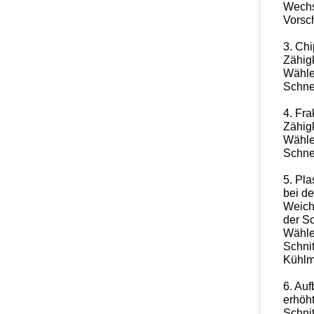
Wechse
Vorsc
3. Chi
Zähig
Wähle
Schnei
4. Fra
Zähig
Wähle
Schnei
5. Pl
bei de
Weich
der S
Wählen
Schnit
Kühlmi
6. Auf
erhöht
Schnit