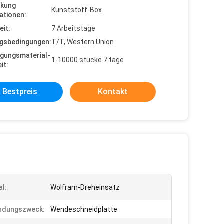
ckung
Kunststoff-Box
ationen:
eit:
7 Arbeitstage
gsbedingungen:
T/T, Western Union
gungsmaterial-
1-10000 stücke 7 tage
it:
Bestpreis
Kontakt
al:
Wolfram-Dreheinsatz
ndungszweck:
Wendeschneidplatte