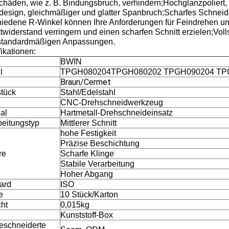
häden, wie z. B. Bindungsbruch, verhindern;Hochglanzpoliert, 5
ndesign, gleichmäßiger und glatter Spanbruch;Scharfes Schnei
hiedene R-Winkel können Ihre Anforderungen für Feindrehen un
twiderstand verringern und einen scharfen Schnitt erzielen;Vol
 standardmäßigen Anpassungen.
ikationen:
e
BWIN
l
TPGH080204
TPGH080202 TPGH090204 TP
Braun/Cermet
tück
Stahl/Edelstahl
CNC-Drehschneidwerkzeug
al
Hartmetall-Drehschneideinsatz
beitungstyp
Mittlerer Schnitt
hohe Festigkeit
Präzise Beschichtung
re
Scharfe Klinge
Stabile Verarbeitung
Hoher Abgang
ard
ISO
e
10 Stück/Karton
ht
0,015kg
Kunststoff-Box
schneiderte