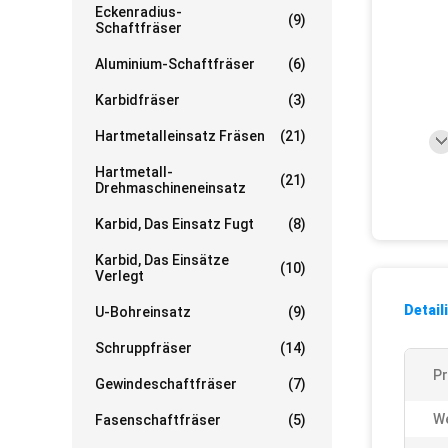
Eckenradius-
(9)
Schaftfräser
Aluminium-Schaftfräser
(6)
Karbidfräser
(3)
Hartmetalleinsatz Fräsen
(21)
Hartmetall-
(21)
Drehmaschineneinsatz
Karbid, Das Einsatz Fugt
(8)
Karbid, Das Einsätze
(10)
Verlegt
Detail
U-Bohreinsatz
(9)
Schruppfräser
(14)
P
Gewindeschaftfräser
(7)
We
Fasenschaftfräser
(5)