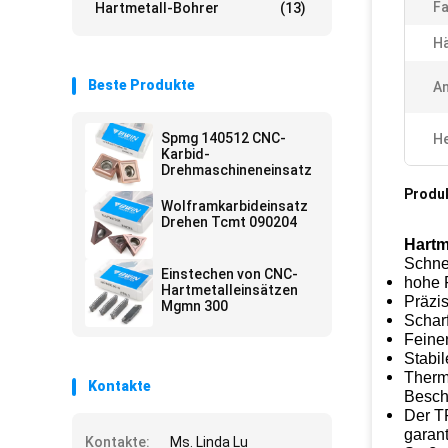
Fa
Hartmetall-Bohrer
(13)
Hä
Beste Produkte
A
Spmg 140512 CNC-
He
Karbid-
Drehmaschineneinsatz
Produ
Wolframkarbideinsatz
Drehen Tcmt 090204
Hartm
Schnel
Einstechen von CNC-
hohe F
Hartmetalleinsätzen
Präzi
Mgmn 300
Schar
Feiner
Stabil
Therm
Kontakte
Besch
Der TP
garan
Kontakte:
Ms. Linda Lu