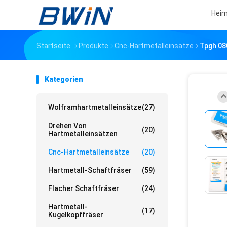
Hei
Startseite
Produkte
Cnc-Hartmetalleinsätze
Tpgh 08
Kategorien
Wolframhartmetalleinsätze
(27)
Drehen Von
(20)
Hartmetalleinsätzen
Cnc-Hartmetalleinsätze
(20)
Hartmetall-Schaftfräser
(59)
Flacher Schaftfräser
(24)
Hartmetall-
(17)
Kugelkopffräser