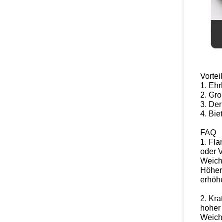
Vortei
1. Eh
2. Gr
3. Der
4. Bi
FAQ
1. Fl
oder 
Weiche
Höher
erhöh
2. Kra
hoher
Weich