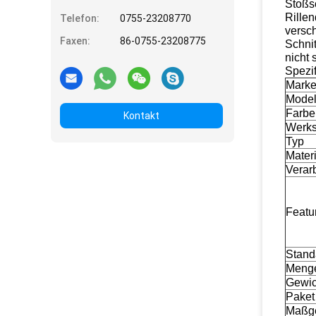
Stoßsc
Rille
Telefon:
0755-23208770
versc
Faxen:
86-0755-23208775
Schnit
nicht
Spezif
Mark
Model
Farbe
Kontakt
Werks
Typ
Materi
Verar
Featu
Stand
Meng
Gewic
Paket
Maßge