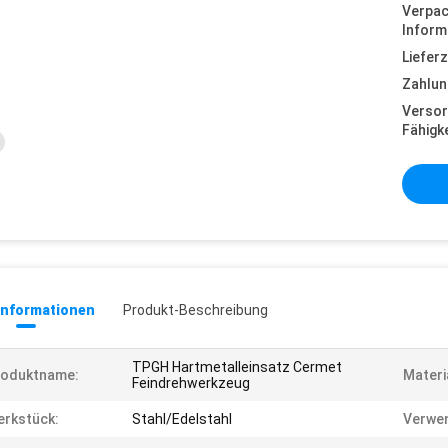
Verpa
Inform
Lieferz
Zahlun
Versor
Fähigke
informationen
Produkt-Beschreibung
TPGH Hartmetalleinsatz Cermet
roduktname:
Materi
Feindrehwerkzeug
rkstück:
Stahl/Edelstahl
Verwe