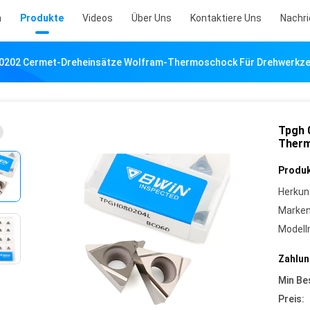
m
Produkte
Videos
Über Uns
Kontaktiere Uns
Nachr
0202 Cermet-Dreheinsätze Wolfram-Thermoschock Für Drehwerkz
Tpgh 
Therm
Produk
Herkun
Marke
Model
Zahlun
Min Be
Preis: