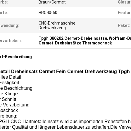
rbe:
Braun/Cermet
Glasur
rte:
HRC40-60
Featur
CNC-Drehmaschine
nwendung:
Paket:
Drehwerkzeug
Tpgh 080202 Cermet-Dreheinsätze
,
Wolfram-Dr
rvorheben:
Cermet-Dreheinsätze Thermoschock
kt-Beschreibung
etall-Dreheinsatz Cermet Fein-Cermet-Drehwerkzeug Tpgh
les Detail:
estigkeit
se Beschichtung
fe Klinge
 Schnitt
e Verarbeitung
oschock
reibung:
GH-CNC-Hartmetalleinsatz wird aus importierten Rohstoffen her
tierter Qualität und längerer Lebensdauer zu schaffen.Die Ver