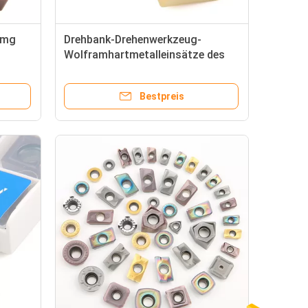
nmg
Drehbank-Drehenwerkzeug-
Wolframhartmetalleinsätze des
Einsatz-CNMG 1606
Bestpreis