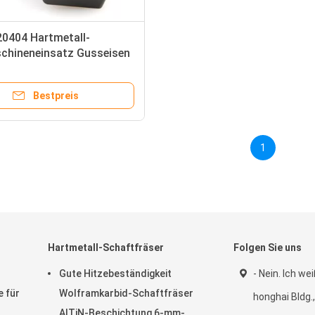
0404 Hartmetall-
chineneinsatz Gusseisen
04 08 Einsätze
Bestpreis
1
Hartmetall-Schaftfräser
Folgen Sie uns
Gute Hitzebeständigkeit
- Nein. Ich we
 für
Wolframkarbid-Schaftfräser
honghai Bldg.
AlTiN-Beschichtung 6-mm-