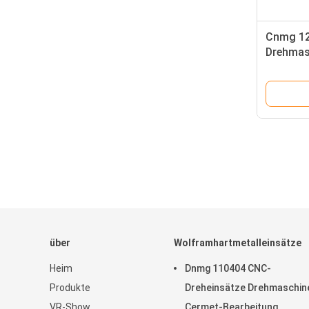
Cnmg 12
Drehmas
Cnmg 12
über
Wolframhartmetalleinsätze
Heim
Dnmg 110404 CNC-
Produkte
Dreheinsätze Drehmaschine
VR-Show
Cermet-Bearbeitung