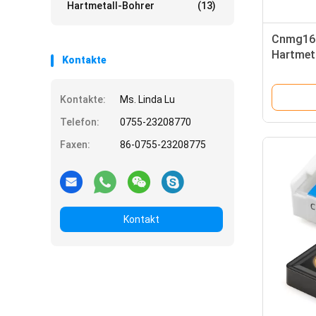
Hartmetall-Bohrer
(13)
Cnmg160
Hartmet
Kontakte
Einsätze
Kontakte:
Ms. Linda Lu
Telefon:
0755-23208770
Faxen:
86-0755-23208775
Kontakt