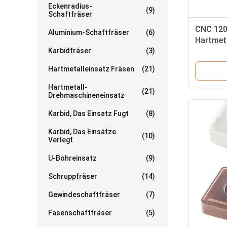
Eckenradius-
(9)
Schaftfräser
CNC 120
Aluminium-Schaftfräser
(6)
Hartmeta
Karbidfräser
(3)
Drehens
Hartmetalleinsatz Fräsen
(21)
Hartmetall-
(21)
Drehmaschineneinsatz
Karbid, Das Einsatz Fugt
(8)
Karbid, Das Einsätze
(10)
Verlegt
U-Bohreinsatz
(9)
Schruppfräser
(14)
Gewindeschaftfräser
(7)
Fasenschaftfräser
(5)