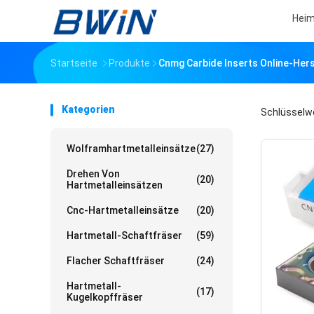
Hei
Startseite
Produkte
Cnmg Carbide Inserts Online-Hers
Kategorien
Schlüsselw
Wolframhartmetalleinsätze
(27)
Drehen Von
(20)
Hartmetalleinsätzen
Cnc-Hartmetalleinsätze
(20)
Hartmetall-Schaftfräser
(59)
Flacher Schaftfräser
(24)
Hartmetall-
(17)
Kugelkopffräser