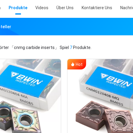
m
Produkte
Videos
Über Uns
Kontaktiere Uns
Nachr
teller
örter
「cnmg carbide inserts」
Spiel
7
Produkte.
Hot